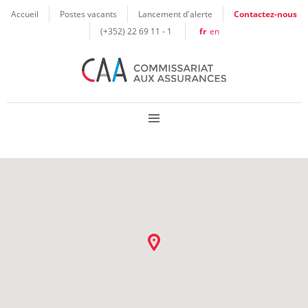
Panneau de gestion des cookies
Accueil
Postes vacants
Lancement d'alerte
Contactez-nous
(+352) 22 69 11 - 1
fr
en