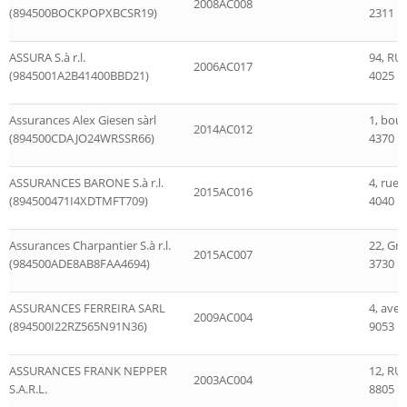
2008AC008
(894500BOCKPOPXBCSR19)
2311 
ASSURA S.à r.l.
94, RU
2006AC017
(9845001A2B41400BBD21)
4025 Es
Assurances Alex Giesen sàrl
1, boul
2014AC012
(894500CDAJO24WRSSR66)
4370 Es
ASSURANCES BARONE S.à r.l.
4, rue 
2015AC016
(894500471I4XDTMFT709)
4040 Es
Assurances Charpantier S.à r.l.
22, Gr
2015AC007
(984500ADE8AB8FAA4694)
3730 R
ASSURANCES FERREIRA SARL
4, ave
2009AC004
(894500I22RZ565N91N36)
9053 E
ASSURANCES FRANK NEPPER
12, RU
2003AC004
S.A.R.L.
8805 