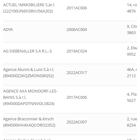
ACTUEL IMMOBILIERE S.àr.l.
14, ro
2011AC006
(222100UN6XSBVU56A202)
4876 L
9, Cit
ADYA
2006AC004
3863 Sc
2, Elw
AG SIEBENALLER S.A R.L.-S
2019AC024
9952 D
Agence Alunni & Luisi S.à r.l.
46A, r
2022AC017
(894500Z2KQZMOND8XJ52)
2112 H
AGENCE AXA MONDORF-LES-
4, Plac
BAINS S.à r.l.
2017AC006
5627 M
(894500DAPDTNNVDLSB24)
Agence Braconnier & Kirsch
2, rue 
2022AC007
(894500HH4XAQCORO2352)
8254 