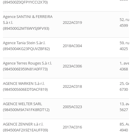
(894500Z0QFPYYCCI2X70)
Agence SANTINI & FERREIRA
52, rue
S.à r.l.
2022AC019
4599 D
(894500G2MT6WYSJ9FV93)
Agence Tania Stein S.àr.l.
59, rue
2018AC004
(8945004KG23PQUVZBF82)
4025 Es
Agence Terres Rouges S.à r.l.
1, ave
2023AC006
(9845006E959N81A0FF73)
4368 B
AGENCE WARKEN S.à r.l.
25, Gr
2022AC018
(984500S606EDT0ACF819)
6730 G
AGENCE WELTER SARL
13, av
2005AC023
(984500M9A741FK8RDT12)
5627 M
AGENCE ZENNER s.à r.l.
85, Av
2017AC016
(894500AF2X9Z1EAUFF09)
4940 B