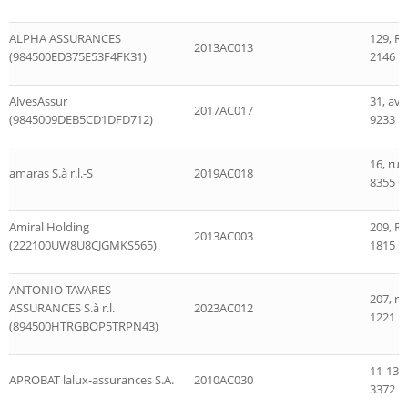
ALPHA ASSURANCES
129, R
2013AC013
(984500ED375E53F4FK31)
2146 
AlvesAssur
31, ave
2017AC017
(9845009DEB5CD1DFD712)
9233 D
16, ru
amaras S.à r.l.-S
2019AC018
8355 G
Amiral Holding
209, R
2013AC003
(222100UW8U8CJGMKS565)
1815 
ANTONIO TAVARES
207, r
ASSURANCES S.à r.l.
2023AC012
1221 
(894500HTRGBOP5TRPN43)
11-13, 
APROBAT lalux-assurances S.A.
2010AC030
3372 L