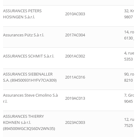
ASSURANCES PETERS
32, Krä
2010AC003
HOSINGEN S.à.r.l.
9807 H
14, ro
Assurances Pütz S.à r.l.
2017AC004
6130 Ju
4, rue 
ASSURANCES SCHMIT S.à.r.l.
2001AC002
5353 O
ASSURANCES SIEBENALLER
90, rou
2011AC016
S.A. (894500931HYFV7CIA309)
8210 
Assurances Steve Cimolino S.à
7, Gro
2019AC013
r.l.
9045 E
ASSURANCES THIERRY
12, ru
KOHNEN s.à r.l.
2023AC003
7525 M
(894500WGC3QS6DV2WN35)