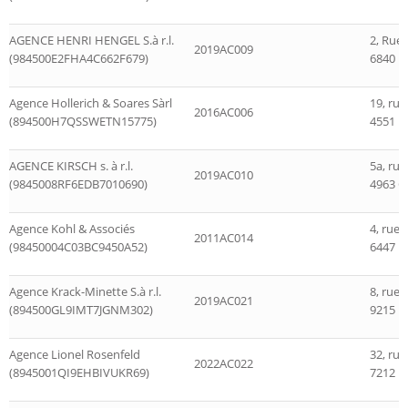
AGENCE HENRI HENGEL S.à r.l.
2, Rue
2019AC009
(984500E2FHA4C662F679)
6840 
Agence Hollerich & Soares Sàrl
19, rue
2016AC006
(894500H7QSSWETN15775)
4551 N
AGENCE KIRSCH s. à r.l.
5a, rue
2019AC010
(9845008RF6EDB7010690)
4963 C
Agence Kohl & Associés
4, rue
2011AC014
(98450004C03BC9450A52)
6447 E
Agence Krack-Minette S.à r.l.
8, rue 
2019AC021
(894500GL9IMT7JGNM302)
9215 D
Agence Lionel Rosenfeld
32, rue
2022AC022
(8945001QI9EHBIVUKR69)
7212 B