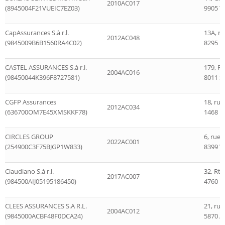
2010AC017
(8945004F21VUEIC7EZ03)
9905 Tr
CapAssurances S.à r.l.
13A, r
2012AC048
(9845009B6B1560RA4C02)
8295 Ke
CASTEL ASSURANCES S.à r.l.
179, Ro
2004AC016
(98450044K396F8727581)
8011 S
CGFP Assurances
18, ru
2012AC034
(636700OM7E45XMSKKF78)
1468 
CIRCLES GROUP
6, rue 
2022AC001
(254900C3F75BJGP1W833)
8399 W
Claudiano S.à r.l.
32, Rt
2017AC007
(984500AIJ05195186450)
4760 P
CLEES ASSURANCES S.A R.L.
21, rue
2004AC012
(9845000ACBF48F0DCA24)
5870 A