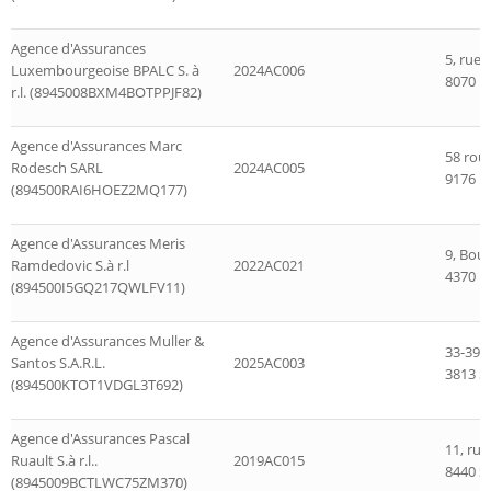
Agence d'Assurances
5, rue
Luxembourgeoise BPALC S. à
2024AC006
8070 B
r.l. (8945008BXM4BOTPPJF82)
Agence d'Assurances Marc
58 rou
Rodesch SARL
2024AC005
9176 N
(894500RAI6HOEZ2MQ177)
Agence d'Assurances Meris
9, Boul
Ramdedovic S.à r.l
2022AC021
4370 B
(894500I5GQ217QWLFV11)
Agence d'Assurances Muller &
33-39, 
Santos S.A.R.L.
2025AC003
3813 Sc
(894500KTOT1VDGL3T692)
Agence d'Assurances Pascal
11, ru
Ruault S.à r.l..
2019AC015
8440 St
(8945009BCTLWC75ZM370)