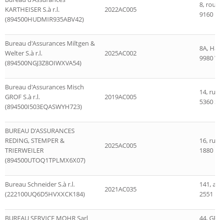
8, rout
KARTHEISER S.à r.l.
2022AC005
9160 I
(894500HUDMIR935ABV42)
Bureau d'Assurances Miltgen &
8A, Ha
Welter S.à r.l.
2025AC002
9980 W
(894500NGJ3Z8OIWXVA54)
Bureau d'Assurances Misch
14, ru
GROF S.à r.l.
2019AC005
5360 S
(894500I503EQASWYH723)
BUREAU D'ASSURANCES
REDING, STEMPER &
16, rue
2025AC005
TRIERWEILER
1880 
(894500UTOQ1TPLMX6X07)
Bureau Schneider S.à r.l.
141, a
2021AC035
(222100UQ6D5HVXXCK184)
2551 
BUREAU SERVICE MOHR Sarl
44, GR