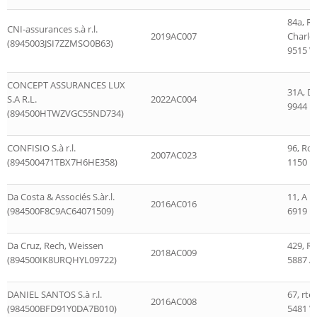
84a, R
CNI-assurances s.à r.l.
2019AC007
Charlo
(8945003JSI7ZZMSO0B63)
9515 Wi
CONCEPT ASSURANCES LUX
31A, D
S.A R.L.
2022AC004
9944 Be
(894500HTWZVGC55ND734)
CONFISIO S.à r.l.
96, Rou
2007AC023
(894500471TBX7H6HE358)
1150 
Da Costa & Associés S.àr.l.
11, A M
2016AC016
(984500F8C9AC64071509)
6919 R
Da Cruz, Rech, Weissen
429, Ro
2018AC009
(894500IK8URQHYL09722)
5887 A
DANIEL SANTOS S.à r.l.
67, rte
2016AC008
(984500BFD91Y0DA7B010)
5481 