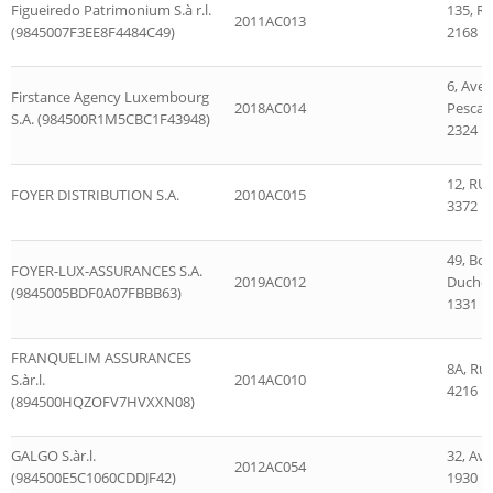
Figueiredo Patrimonium S.à r.l.
135, 
2011AC013
(9845007F3EE8F4484C49)
2168 
6, Aven
Firstance Agency Luxembourg
2018AC014
Pescat
S.A. (984500R1M5CBC1F43948)
2324 
12, RU
FOYER DISTRIBUTION S.A.
2010AC015
3372 L
49, Bo
FOYER-LUX-ASSURANCES S.A.
2019AC012
Duches
(9845005BDF0A07FBBB63)
1331 
FRANQUELIM ASSURANCES
8A, Rue
S.àr.l.
2014AC010
4216 Es
(894500HQZOFV7HVXXN08)
GALGO S.àr.l.
32, Ave
2012AC054
(984500E5C1060CDDJF42)
1930 