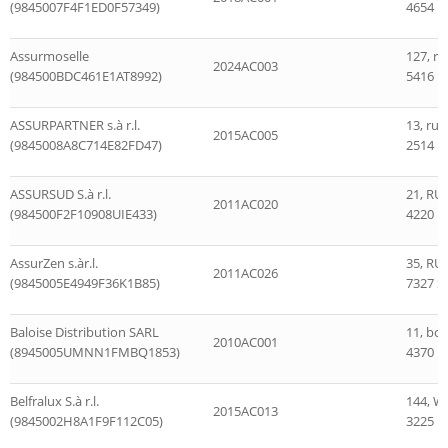
(9845007F4F1ED0F57349)
4654 D
Assurmoselle
127, ro
2024AC003
(984500BDC461E1AT8992)
5416 E
ASSURPARTNER s.à r.l.
13, rue
2015AC005
(9845008A8C714E82FD47)
2514 
ASSURSUD S.à r.l.
21, RU
2011AC020
(984500F2F10908UIE433)
4220 Es
AssurZen s.àr.l.
35, RU
2011AC026
(9845005E4949F36K1B85)
7327 St
Baloise Distribution SARL
11, bou
2010AC001
(8945005UMNN1FMBQ1853)
4370 B
Belfralux S.à r.l.
144, W
2015AC013
(9845002H8A1F9F112C05)
3225 B