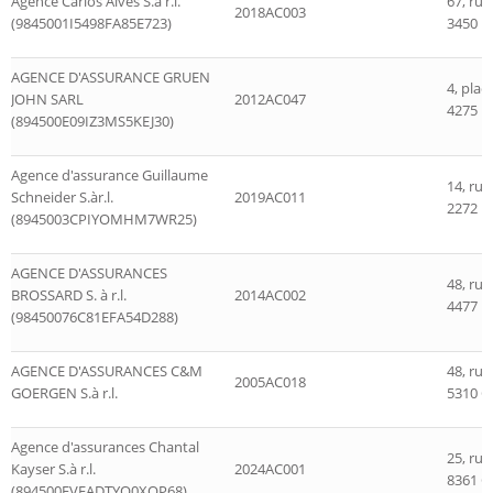
Agence Carlos Alves S.à r.l.
67, ru
2018AC003
(9845001I5498FA85E723)
3450 D
AGENCE D'ASSURANCE GRUEN
4, plac
JOHN SARL
2012AC047
4275 Es
(894500E09IZ3MS5KEJ30)
Agence d'assurance Guillaume
14, ru
Schneider S.àr.l.
2019AC011
2272 H
(8945003CPIYOMHM7WR25)
AGENCE D'ASSURANCES
48, rue
BROSSARD S. à r.l.
2014AC002
4477 B
(98450076C81EFA54D288)
AGENCE D'ASSURANCES C&M
48, ru
2005AC018
GOERGEN S.à r.l.
5310 C
Agence d'assurances Chantal
25, rue
Kayser S.à r.l.
2024AC001
8361 G
(894500FVEADTYO0XOP68)