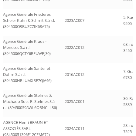
Agence Générale Friederes
5, Rue 
Scheier Kuhn & Schmit S.à r.l.
2023AC007
9205 D
(894500O9BUZCZIK68A75)
Agence Générale Kraus -
68, ru
Meneses S.à r.l.
2022AC012
3450 D
(8945006QCTY6RFUWEJ30)
Agence Générale Santer et
7, Gra
Dohm S.à r.l.
2016AC012
6730 G
(894500HRLUMXRF7GJV46)
Agence Générale Stelmes &
30, Ru
Machado Succ R. Stelmes S.à
2025AC001
5339 M
r.l. (894500S9AWL6ORNCLL86)
AGENCE Henri BRAUN ET
23, ru
ASSOCIÉS SARL
2024AC011
7525 M
(98450051396E12CEM672)