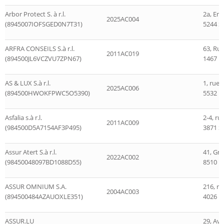
Arbor Protect S. à r.l.
2a, En
2025AC004
(8945007IOFSGED0N7T31)
5244 S
ARFRA CONSEILS S.à r.l.
63, Rue
2011AC019
(894500JL6VCZVU7ZPN67)
1467 H
AS & LUX S.à r.l.
1, rue 
2025AC006
(894500HWOKFPWC5O5390)
5532 R
Asfalia s.à r.l.
2-4, ru
2011AC009
(984500D5A7154AF3P495)
3871 Sc
Assur Atert S.à r.l.
41, Gr
2022AC002
(98450048097BD1088D55)
8510 R
ASSUR OMNIUM S.A.
216, r
2004AC003
(894500484AZAUOXLE351)
4026 Es
ASSUR.LU
29, Av