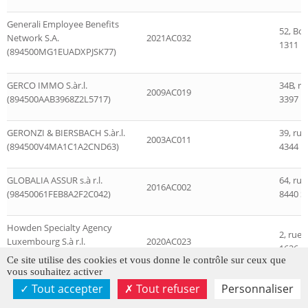
Generali Employee Benefits
52, Bo
Network S.A.
2021AC032
1311 
(894500MG1EUADXPJSK77)
GERCO IMMO S.àr.l.
34B, ru
2009AC019
(894500AAB3968Z2L5717)
3397 R
GERONZI & BIERSBACH S.àr.l.
39, rue
2003AC011
(894500V4MA1C1A2CND63)
4344 Es
GLOBALIA ASSUR s.à r.l.
64, ru
2016AC002
(98450061FEB8A2F2C042)
8440 St
Howden Specialty Agency
2, rue 
Luxembourg S.à r.l.
2020AC023
1626 
(984500DEOF4D2F9A0C20)
Ce site utilise des cookies et vous donne le contrôle sur ceux que
vous souhaitez activer
Tout accepter
Tout refuser
Personnaliser
HSA Luxembourg S.à.r.l.
14a, ru
2022AC003
(98450002AED8AD668S11)
7470 S