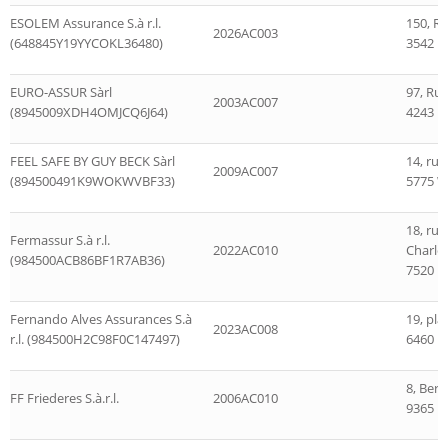
ESOLEM Assurance S.à r.l.
150, R
2026AC003
(648845Y19YYCOKL36480)
3542 D
EURO-ASSUR Sàrl
97, Rue
2003AC007
(8945009XDH4OMJCQ6J64)
4243 Es
FEEL SAFE BY GUY BECK Sàrl
14, rue
2009AC007
(894500491K9WOKWVBF33)
5775 W
18, ru
Fermassur S.à r.l.
2022AC010
Charlo
(984500ACB86BF1R7AB36)
7520 M
Fernando Alves Assurances S.à
19, pl
2023AC008
r.l. (984500H2C98F0C147497)
6460 E
8, Berf
FF Friederes S.à.r.l.
2006AC010
9365 