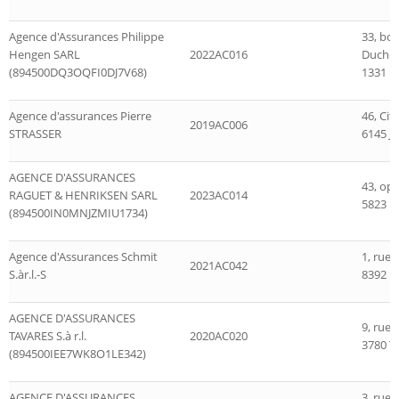
Agence d'Assurances Philippe
33, bo
Hengen SARL
2022AC016
Duches
(894500DQ3OQFI0DJ7V68)
1331 
Agence d'assurances Pierre
46, Cit
2019AC006
STRASSER
6145 Ju
AGENCE D'ASSURANCES
43, op 
RAGUET & HENRIKSEN SARL
2023AC014
5823 F
(894500IN0MNJZMIU1734)
Agence d'Assurances Schmit
1, rue
2021AC042
S.àr.l.-S
8392 N
AGENCE D'ASSURANCES
9, rue 
TAVARES S.à r.l.
2020AC020
3780 T
(894500IEE7WK8O1LE342)
AGENCE D'ASSURANCES
3, rue 