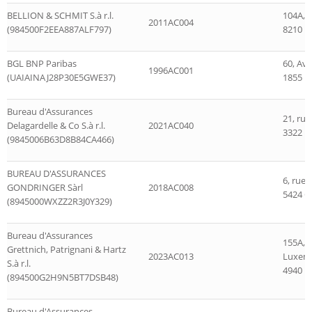
BELLION & SCHMIT S.à r.l.
104A, r
2011AC004
(984500F2EEA887ALF797)
8210 
BGL BNP Paribas
60, Av
1996AC001
(UAIAINAJ28P30E5GWE37)
1855 
Bureau d'Assurances
21, rue
Delagardelle & Co S.à r.l.
2021AC040
3322 B
(9845006B63D8B84CA466)
BUREAU D'ASSURANCES
6, rue
GONDRINGER Sàrl
2018AC008
5424 G
(8945000WXZZ2R3J0Y329)
Bureau d'Assurances
155A, 
Grettnich, Patrignani & Hartz
2023AC013
Luxem
S.à r.l.
4940 B
(894500G2H9N5BT7DSB48)
Bureau d'Assurances