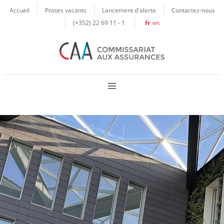
Panneau de gestion des cookies
Accueil
Postes vacants
Lancement d'alerte
Contactez-nous
(+352) 22 69 11 - 1
fr
en