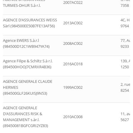
2007AC022
TURMES-DHUR S.à r.l.
7358 L
AGENCE D'ASSURANCES WEISS
4C, Ha
2013AC002
Sàrl (984500EE50B7FE13AF56)
9764 M
Agence EWERS S.à.r.l
77, Av
2008AC002
(984500D12C1WB947YA74)
9233 D
Agence Filipe & Schiltz S.à r.l.
139, A
2016AC018
(894500HOOJ7CMRXR4B36)
1250 
AGENCE GENERALE CLAUDE
2, rue 
HERMES
1999AC002
8254 
(894500GLF26KUISJ9N53)
AGENCE GENERALE
D'ASSURANCES RISK &
11, av
2010AC008
MANAGEMENT s.àr.l.
5627 M
(89450081BGFCGRI2YZ83)