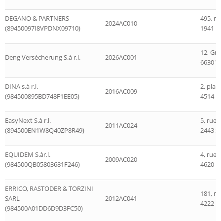
DEGANO & PARTNERS
495, r
2024AC010
(89450097I8VPDNX09710)
1941 
12, Gr
Deng Versécherung S.à r.l.
2026AC001
6630 Wa
DINA s.à r.l.
2, plac
2016AC009
(984500895BD748F1EE05)
4514 D
EasyNext S.à r.l.
5, rue
2011AC024
(894500EN1W8Q40ZP8R49)
2443 S
EQUIDEM S.àr.l.
4, rue 
2009AC020
(984500QB05803681F246)
4620 D
ERRICO, RASTODER & TORZINI
181, r
SARL
2012AC041
4222 Es
(984500A01DD6D9D3FC50)