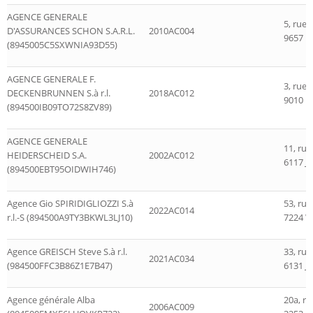
AGENCE GENERALE
5, rue 
D'ASSURANCES SCHON S.A.R.L.
2010AC004
9657 H
(8945005C5SXWNIA93D55)
AGENCE GENERALE F.
3, rue
DECKENBRUNNEN S.à r.l.
2018AC012
9010 E
(894500IB09TO72S8ZV89)
AGENCE GENERALE
11, rue
HEIDERSCHEID S.A.
2002AC012
6117 Ju
(894500EBT95OIDWIH746)
Agence Gio SPIRIDIGLIOZZI S.à
53, rue 
2022AC014
r.l.-S (894500A9TY3BKWL3LJ10)
7224 W
Agence GREISCH Steve S.à r.l.
33, rue
2021AC034
(984500FFC3B86Z1E7B47)
6131 Ju
Agence générale Alba
20a, r
2006AC009