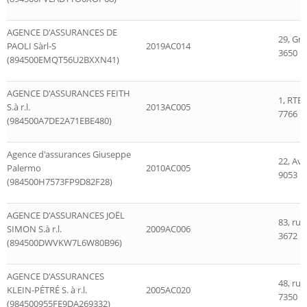
AGENCE D'ASSURANCES DE
29, Gr
PAOLI Sàrl-S
2019AC014
3650 K
(894500EMQT56U2BXXN41)
AGENCE D'ASSURANCES FEITH
1, RTE
S.à r.l.
2013AC005
7766 B
(984500A7DE2A71EBE480)
Agence d'assurances Giuseppe
22, Av
Palermo
2010AC005
9053 E
(984500H7573FP9D82F28)
AGENCE D'ASSURANCES JOËL
83, rue
SIMON S.à r.l.
2009AC006
3672 K
(894500DWVKW7L6W80B96)
AGENCE D'ASSURANCES
48, rue
KLEIN-PÉTRÉ S. à r.l.
2005AC020
7350 L
(984500955FE9DA269332)