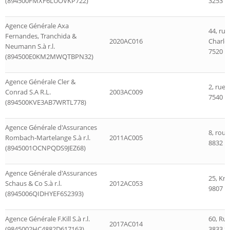
(894500FMXF6LUOVKP722)
3253 B
Agence Générale Axa
44, ru
Fernandes, Tranchida &
2020AC016
Charlo
Neumann S.à r.l.
7520 M
(894500E0KM2MWQTBPN32)
Agence Générale Cler &
2, rue
Conrad S.A R.L.
2003AC009
7540 R
(894500KVE3AB7WRTL778)
Agence Générale d'Assurances
8, rout
Rombach-Martelange S.à r.l.
2011AC005
8832 R
(8945001OCNPQDS9JEZ68)
Agence Générale d'Assurances
25, Kra
Schaus & Co S.à r.l.
2012AC053
9807 H
(8945006QIDHYEF6S2393)
Agence Générale F.Kill S.à r.l.
60, Rue
2017AC014
(9845002HC4882D617163)
3833 Sc