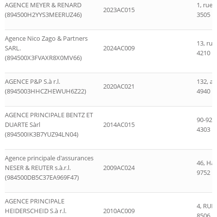
AGENCE MEYER & RENARD
1, rue
2023AC015
(894500H2YYS3MEERUZ46)
3505 D
Agence Nico Zago & Partners
13, rue
SARL.
2024AC009
4210 Es
(894500X3FVAXR8X0MV66)
AGENCE P&P S.à r.l.
132, a
2020AC021
(8945003HHCZHEWUH6Z22)
4940 B
AGENCE PRINCIPALE BENTZ ET
90-92,
DUARTE Sàrl
2014AC015
4303 Es
(894500IK3B7YUZ94LN04)
Agence principale d'assurances
46, Ha
NESER & REUTER s.à.r.l.
2009AC024
9752 H
(984500DB5C37EA969F47)
AGENCE PRINCIPALE
4, RUE
HEIDERSCHEID S.à r.l.
2010AC009
8506 R