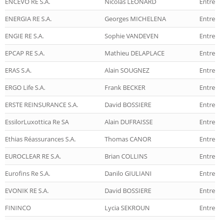
ENCEVO RE S.A.
Nicolas LEONARD
Entrep
ENERGIA RE S.A.
Georges MICHELENA
Entrep
ENGIE RE S.A.
Sophie VANDEVEN
Entrep
EPCAP RE S.A.
Mathieu DELAPLACE
Entrep
ERAS S.A.
Alain SOUGNEZ
Entrep
ERGO Life S.A.
Frank BECKER
Entrepr
ERSTE REINSURANCE S.A.
David BOSSIERE
Entrep
EssilorLuxottica Re SA
Alain DUFRAISSE
Entrep
Ethias Réassurances S.A.
Thomas CANOR
Entrep
EUROCLEAR RE S.A.
Brian COLLINS
Entrep
Eurofins Re S.A.
Danilo GIULIANI
Entrep
EVONIK RE S.A.
David BOSSIERE
Entrep
FININCO
Lycia SEKROUN
Entrep