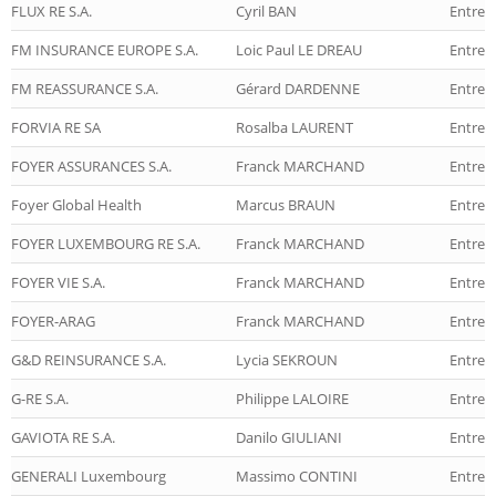
FLUX RE S.A.
Cyril BAN
Entrep
FM INSURANCE EUROPE S.A.
Loic Paul LE DREAU
Entrep
FM REASSURANCE S.A.
Gérard DARDENNE
Entrep
FORVIA RE SA
Rosalba LAURENT
Entrep
FOYER ASSURANCES S.A.
Franck MARCHAND
Entrep
Foyer Global Health
Marcus BRAUN
Entrep
FOYER LUXEMBOURG RE S.A.
Franck MARCHAND
Entrep
FOYER VIE S.A.
Franck MARCHAND
Entrepr
FOYER-ARAG
Franck MARCHAND
Entrep
G&D REINSURANCE S.A.
Lycia SEKROUN
Entrep
G-RE S.A.
Philippe LALOIRE
Entrep
GAVIOTA RE S.A.
Danilo GIULIANI
Entrep
GENERALI Luxembourg
Massimo CONTINI
Entrepr