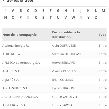
Filtrer les entrées
#
A
B
C
D
E
F
G
H
I
J
K
L
M
N
O
P
Q
R
S
T
U
V
W
X
Y
Z
Responsable de la
Nom de la compagnie
Type d
distribution
Acciona Energia Re.
Alain DUFRAISSE
Entrep
AERO RE S.A.
Mathieu DELAPLACE
Entrep
AFI.ESCA Luxembourg S.A.
Hervé BERNARD
Entrepr
AGAT RE S.A.
Viviane DESCLES
Entrep
Agfa Ré S.A.
Brian COLLINS
Entrep
AGRASSUR RE S.A.
Lycia SEKROUN
Entrep
AGRO REINSURANCE S.A.
Sophie VANDEVEN
Entrep
AIG EUROPE S.A.
Enrico SAVOIA
Entrep