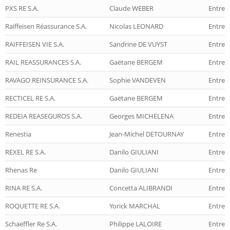
PXS RE S.A.
Claude WEBER
Entrep
Raiffeisen Réassurance S.A.
Nicolas LEONARD
Entrep
RAIFFEISEN VIE S.A.
Sandrine DE VUYST
Entrepr
RAIL REASSURANCES S.A.
Gaëtane BERGEM
Entrep
RAVAGO REINSURANCE S.A.
Sophie VANDEVEN
Entrep
RECTICEL RE S.A.
Gaëtane BERGEM
Entrep
REDEIA REASEGUROS S.A.
Georges MICHELENA
Entrep
Renestia
Jean-Michel DETOURNAY
Entrep
REXEL RE S.A.
Danilo GIULIANI
Entrep
Rhenas Re
Danilo GIULIANI
Entrep
RINA RE S.A.
Concetta ALIBRANDI
Entrep
ROQUETTE RE S.A.
Yorick MARCHAL
Entrep
Schaeffler Re S.A.
Philippe LALOIRE
Entrep