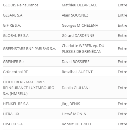
GEODIS Reinsurance
Mathieu DELAPLACE
Entrep
GESARE S.A.
Alain SOUGNEZ
Entrep
GIF RE S.A.
Georges MICHELENA
Entrep
GLOBAL RE S.A.
Gérard DARDENNE
Entrep
Charlotte WEBER, ép. DU
GREENSTARS BNP PARIBAS S.A.
Entrep
PLESSIS DE GRENÉDAN
GREINER Re
David BOSSIERE
Entrep
Grünenthal RE
Rosalba LAURENT
Entrep
HEIDELBERG MATERIALS
REINSURANCE LUXEMBOURG
Danilo GIULIANI
Entrep
S.A. (HMRELU)
HENKEL RE S.A.
Jörg DENIS
Entrep
HERALUX
Hervé MONIN
Entrep
HISCOX S.A.
Robert DIETRICH
Entrep