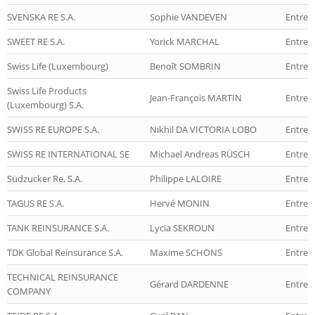
SVENSKA RE S.A.
Sophie VANDEVEN
Entrep
SWEET RE S.A.
Yorick MARCHAL
Entrep
Swiss Life (Luxembourg)
Benoît SOMBRIN
Entrepr
Swiss Life Products
Jean-François MARTIN
Entrepr
(Luxembourg) S.A.
SWISS RE EUROPE S.A.
Nikhil DA VICTORIA LOBO
Entrep
SWISS RE INTERNATIONAL SE
Michael Andreas RÜSCH
Entrep
Südzucker Re, S.A.
Philippe LALOIRE
Entrep
TAGUS RE S.A.
Hervé MONIN
Entrep
TANK REINSURANCE S.A.
Lycia SEKROUN
Entrep
TDK Global Reinsurance S.A.
Maxime SCHONS
Entrep
TECHNICAL REINSURANCE
Gérard DARDENNE
Entrep
COMPANY