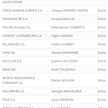
ASSOCIATION
TOKIO MARINE EUROPE S.A.
Vanesa HERRERO ANTON
Entrep
TRANSDEV RE S.A.
Viviane DESCLES
Entrep
TransRe Europe S.E.
Peter James CLEMENTS
Entrep
UTMOST LUXEMBOURG S.A.
Olgert GORANI
Entrepr
VELASQUEZ S.A.
Cedric LAURENT
Entrep
VINCI Re
Gérard DARDENNE
Entrep
VITIS LIFE S.A.
Zulmiro DA COSTA
Entrepr
WEALINS
Maël TOLEDANO
Entrepr
WURTH REINSURANCE
Danilo GIULIANI
Entrep
COMPANY S.A.
YELLOW RE S.A.
Georges MICHELENA
Entrep
YOLE S.A.
Lycia SEKROUN
Entrep