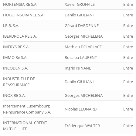
HORTENSIA RE S.A.
Xavier GROFFILS
Entrep
HUGO INSURANCE S.A.
Danilo GIULIANI
Entrep
I.R.R. S.A.
Gérard DARDENNE
Entrep
IBERDROLA RE S.A.
Georges MICHELENA
Entrep
IMERYS RE S.A.
Mathieu DELAPLACE
Entrep
IMMO Ré S.A.
Rosalba LAURENT
Entrep
INCODEN S.A.
Ingrid NINANE
Entrep
INDUSTRIELLE DE
Danilo GIULIANI
Entrep
REASSURANCE
INOX RE S.A.
Georges MICHELENA
Entrep
Intercement Luxembourg
Nicolas LEONARD
Entrep
Reinsurance Company S.A.
INTERNATIONAL CREDIT
Frédérique WALTER
Entrepr
MUTUEL LIFE