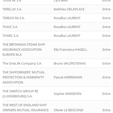
TEIDE RE S.A.
Cyril BAN
Entrep
TERELUX S.A.
Mathieu DELAPLACE
Entrep
TEREOS Ré S.A.
Rosalba LAURENT
Entrep
THAIC S.A.
Rosalba LAURENT
Entrep
THARC S.A.
Rosalba LAURENT
Entrep
THE BRITANNIA STEAM SHIP
INSURANCE ASSOCIATION
Ella Francesca HAGELL
Entrep
EUROPE M.A.
The OneLife Company S.A.
Bruno VALERSTEINAS
Entrepr
THE SHIPOWNERS' MUTUAL
PROTECTION & INDEMNITY
Pascal HERRMANN
Entrep
ASSOCIATION
THE SWATCH GROUP RE
Sophie VANDEVEN
Entrep
(LUXEMBOURG) S.A.
THE WEST OF ENGLAND SHIP
OWNERS MUTUAL INSURANCE
Olivier LE BESCOND
Entrep