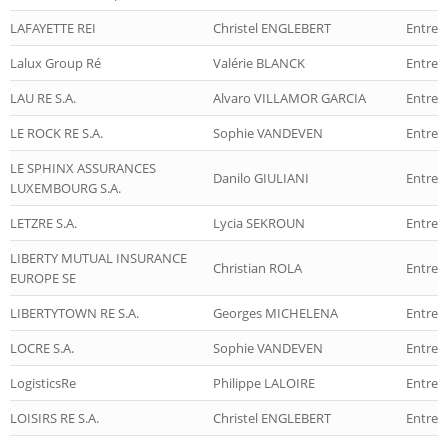
LAFAYETTE REI
Christel ENGLEBERT
Entrep
Lalux Group Ré
Valérie BLANCK
Entrep
LAU RE S.A.
Alvaro VILLAMOR GARCIA
Entrep
LE ROCK RE S.A.
Sophie VANDEVEN
Entrep
LE SPHINX ASSURANCES
Danilo GIULIANI
Entrep
LUXEMBOURG S.A.
LETZRE S.A.
Lycia SEKROUN
Entrep
LIBERTY MUTUAL INSURANCE
Christian ROLA
Entrep
EUROPE SE
LIBERTYTOWN RE S.A.
Georges MICHELENA
Entrep
LOCRE S.A.
Sophie VANDEVEN
Entrep
LogisticsRe
Philippe LALOIRE
Entrep
LOISIRS RE S.A.
Christel ENGLEBERT
Entrep