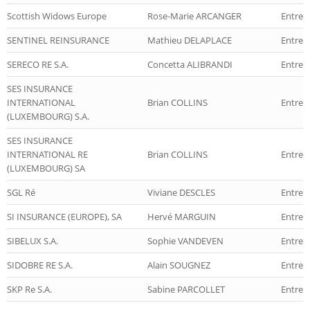
Scottish Widows Europe
Rose-Marie ARCANGER
Entrepr
SENTINEL REINSURANCE
Mathieu DELAPLACE
Entrep
SERECO RE S.A.
Concetta ALIBRANDI
Entrep
SES INSURANCE
INTERNATIONAL
Brian COLLINS
Entrep
(LUXEMBOURG) S.A.
SES INSURANCE
INTERNATIONAL RE
Brian COLLINS
Entrep
(LUXEMBOURG) SA
SGL Ré
Viviane DESCLES
Entrep
SI INSURANCE (EUROPE), SA
Hervé MARGUIN
Entrep
SIBELUX S.A.
Sophie VANDEVEN
Entrep
SIDOBRE RE S.A.
Alain SOUGNEZ
Entrep
SKP Re S.A.
Sabine PARCOLLET
Entrep