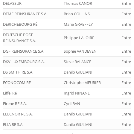
DELASSUR
Thomas CANOR
Entrep
DEME REINSURANCE S.A.
Brian COLLINS
Entrep
DERICHEBOURG RÉ
Marie GRAEFFLY
Entrep
DEUTSCHE POST
Philippe LALOIRE
Entrep
REINSURANCE S.A.
DGF REINSURANCE S.A.
Sophie VANDEVEN
Entrep
DKV LUXEMBOURG S.A.
Steve BALANCE
Entrep
DS SMITH RE S.A.
Danilo GIULIANI
Entrep
ECONOCOM RE
Christophe MEURIER
Entrep
Eiffel Ré
Ingrid NINANE
Entrep
Eirene RE S.A.
Cyril BAN
Entrep
ELECNOR RE S.A.
Danilo GIULIANI
Entrep
ELIA RE S.A.
Danilo GIULIANI
Entrep