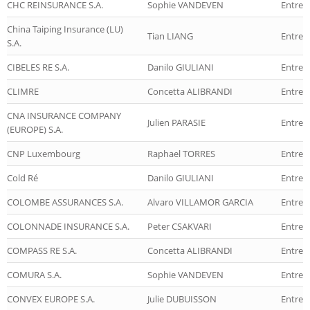
CHC REINSURANCE S.A.
Sophie VANDEVEN
Entrep
China Taiping Insurance (LU)
Tian LIANG
Entrep
S.A.
CIBELES RE S.A.
Danilo GIULIANI
Entrep
CLIMRE
Concetta ALIBRANDI
Entrep
CNA INSURANCE COMPANY
Julien PARASIE
Entrep
(EUROPE) S.A.
CNP Luxembourg
Raphael TORRES
Entrepr
Cold Ré
Danilo GIULIANI
Entrep
COLOMBE ASSURANCES S.A.
Alvaro VILLAMOR GARCIA
Entrep
COLONNADE INSURANCE S.A.
Peter CSAKVARI
Entrep
COMPASS RE S.A.
Concetta ALIBRANDI
Entrep
COMURA S.A.
Sophie VANDEVEN
Entrep
CONVEX EUROPE S.A.
Julie DUBUISSON
Entrep