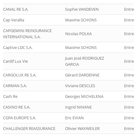
CANAL RE S.A.
Sophie VANDEVEN
Entrep
Cap Verallia
Maxime SCHONS
Entrep
CAPGEMINI REINSURANCE
Nicolas POLKA
Entrep
INTERNATIONAL S.A.
Captive LDC S.A.
Maxime SCHONS
Entrep
Juan José RODRIGUEZ
Cardif Lux Vie
Entrepr
GARCIA
CARGOLUX RE S.A.
Gérard DARDENNE
Entrep
CARMAN S.A.
Viviane DESCLES
Entrep
Cash Re
Georges MICHELENA
Entrep
CASINO RE S.A.
Ingrid NINANE
Entrep
CGPA EUROPE S.A.
Eric EVIAN
Entrep
CHALLENGER REASSURANCE
Olivier WAXWEILER
Entrep