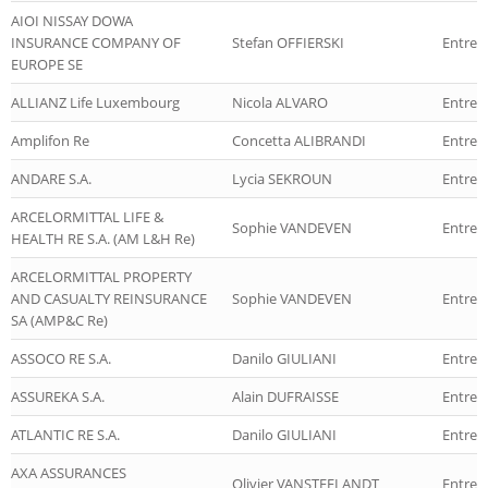
AIOI NISSAY DOWA
INSURANCE COMPANY OF
Stefan OFFIERSKI
Entrep
EUROPE SE
ALLIANZ Life Luxembourg
Nicola ALVARO
Entrepr
Amplifon Re
Concetta ALIBRANDI
Entrep
ANDARE S.A.
Lycia SEKROUN
Entrep
ARCELORMITTAL LIFE &
Sophie VANDEVEN
Entrep
HEALTH RE S.A. (AM L&H Re)
ARCELORMITTAL PROPERTY
AND CASUALTY REINSURANCE
Sophie VANDEVEN
Entrep
SA (AMP&C Re)
ASSOCO RE S.A.
Danilo GIULIANI
Entrep
ASSUREKA S.A.
Alain DUFRAISSE
Entrep
ATLANTIC RE S.A.
Danilo GIULIANI
Entrep
AXA ASSURANCES
Olivier VANSTEELANDT
Entrep