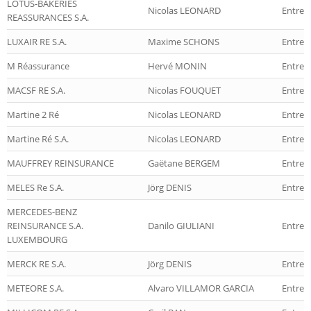
LOTUS-BAKERIES
Nicolas LEONARD
Entrep
REASSURANCES S.A.
LUXAIR RE S.A.
Maxime SCHONS
Entrep
M Réassurance
Hervé MONIN
Entrep
MACSF RE S.A.
Nicolas FOUQUET
Entrep
Martine 2 Ré
Nicolas LEONARD
Entrep
Martine Ré S.A.
Nicolas LEONARD
Entrep
MAUFFREY REINSURANCE
Gaëtane BERGEM
Entrep
MELES Re S.A.
Jörg DENIS
Entrep
MERCEDES-BENZ
REINSURANCE S.A.
Danilo GIULIANI
Entrep
LUXEMBOURG
MERCK RE S.A.
Jörg DENIS
Entrep
METEORE S.A.
Alvaro VILLAMOR GARCIA
Entrep