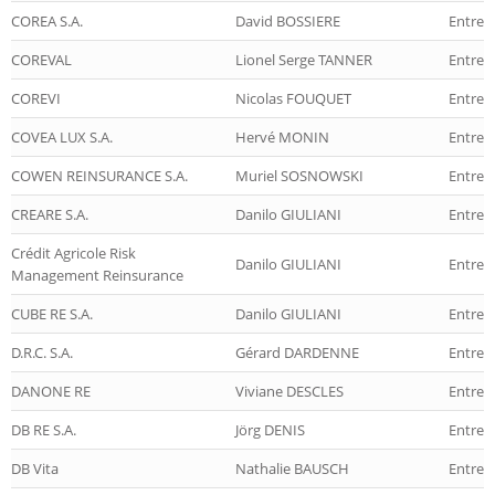
COREA S.A.
David BOSSIERE
Entrep
COREVAL
Lionel Serge TANNER
Entrep
COREVI
Nicolas FOUQUET
Entrep
COVEA LUX S.A.
Hervé MONIN
Entrep
COWEN REINSURANCE S.A.
Muriel SOSNOWSKI
Entrep
CREARE S.A.
Danilo GIULIANI
Entrep
Crédit Agricole Risk
Danilo GIULIANI
Entrep
Management Reinsurance
CUBE RE S.A.
Danilo GIULIANI
Entrep
D.R.C. S.A.
Gérard DARDENNE
Entrep
DANONE RE
Viviane DESCLES
Entrep
DB RE S.A.
Jörg DENIS
Entrep
DB Vita
Nathalie BAUSCH
Entrepr