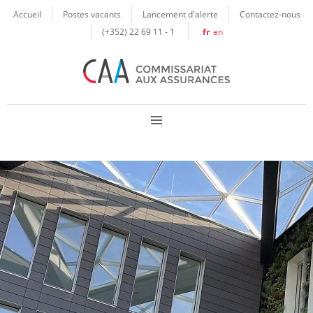
Panneau de gestion des cookies
Accueil
Postes vacants
Lancement d'alerte
Contactez-nous
(+352) 22 69 11 - 1
fr
en