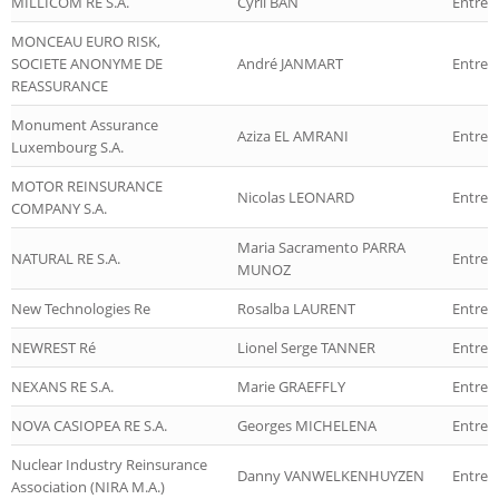
MILLICOM RE S.A.
Cyril BAN
Entrep
MONCEAU EURO RISK,
SOCIETE ANONYME DE
André JANMART
Entrep
REASSURANCE
Monument Assurance
Aziza EL AMRANI
Entrepr
Luxembourg S.A.
MOTOR REINSURANCE
Nicolas LEONARD
Entrep
COMPANY S.A.
Maria Sacramento PARRA
NATURAL RE S.A.
Entrep
MUNOZ
New Technologies Re
Rosalba LAURENT
Entrep
NEWREST Ré
Lionel Serge TANNER
Entrep
NEXANS RE S.A.
Marie GRAEFFLY
Entrep
NOVA CASIOPEA RE S.A.
Georges MICHELENA
Entrep
Nuclear Industry Reinsurance
Danny VANWELKENHUYZEN
Entrep
Association (NIRA M.A.)