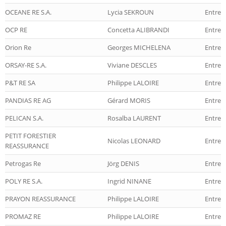
OCEANE RE S.A.
Lycia SEKROUN
Entrep
OCP RE
Concetta ALIBRANDI
Entrep
Orion Re
Georges MICHELENA
Entrep
ORSAY-RE S.A.
Viviane DESCLES
Entrep
P&T RE SA
Philippe LALOIRE
Entrep
PANDIAS RE AG
Gérard MORIS
Entrep
PELICAN S.A.
Rosalba LAURENT
Entrep
PETIT FORESTIER
Nicolas LEONARD
Entrep
REASSURANCE
Petrogas Re
Jörg DENIS
Entrep
POLY RE S.A.
Ingrid NINANE
Entrep
PRAYON REASSURANCE
Philippe LALOIRE
Entrep
PROMAZ RE
Philippe LALOIRE
Entrep