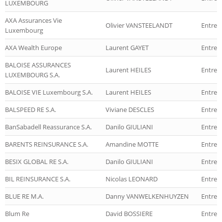
LUXEMBOURG
AXA Assurances Vie
Olivier VANSTEELANDT
Entrepr
Luxembourg
AXA Wealth Europe
Laurent GAYET
Entrepr
BALOISE ASSURANCES
Laurent HEILES
Entrep
LUXEMBOURG S.A.
BALOISE VIE Luxembourg S.A.
Laurent HEILES
Entrepr
BALSPEED RE S.A.
Viviane DESCLES
Entrep
BanSabadell Reassurance S.A.
Danilo GIULIANI
Entrep
BARENTS REINSURANCE S.A.
Amandine MOTTE
Entrep
BESIX GLOBAL RE S.A.
Danilo GIULIANI
Entrep
BIL REINSURANCE S.A.
Nicolas LEONARD
Entrep
BLUE RE M.A.
Danny VANWELKENHUYZEN
Entrep
Blum Re
David BOSSIERE
Entrep