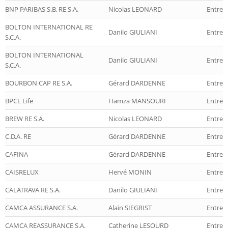
BNP PARIBAS S.B. RE S.A.
Nicolas LEONARD
Entrep
BOLTON INTERNATIONAL RE
Danilo GIULIANI
Entrep
S.C.A.
BOLTON INTERNATIONAL
Danilo GIULIANI
Entrep
S.C.A.
BOURBON CAP RE S.A.
Gérard DARDENNE
Entrep
BPCE Life
Hamza MANSOURI
Entrepr
BREW RE S.A.
Nicolas LEONARD
Entrep
C.D.A. RE
Gérard DARDENNE
Entrep
CAFINA
Gérard DARDENNE
Entrep
CAISRELUX
Hervé MONIN
Entrep
CALATRAVA RE S.A.
Danilo GIULIANI
Entrep
CAMCA ASSURANCE S.A.
Alain SIEGRIST
Entrep
CAMCA REASSURANCE S.A.
Catherine LESOURD
Entrep