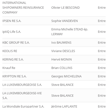
INTERNATIONAL
SHIPOWNERS REINSURANCE
Olivier LE BESCOND
Entrep
COMPANY
IPSEN RE S.A.
Sophie VANDEVEN
Entrep
Emma Michelle STEAD ép.
iptiQ Life S.A.
Entrepr
LERWAY
KBC GROUP RE S.A.
Ivo BAUWENS
Entrep
KEOLIS RE
Viviane DESCLES
Entrep
KERING RE S.A.
Hervé MONIN
Entrep
Knauf Re
Brian COLLINS
Entrep
KRYPTON RE S.A.
Georges MICHELENA
Entrep
LA LUXEMBOURGEOISE S.A.
Steve BALANCE
Entrep
LA LUXEMBOURGEOISE-VIE
Steve BALANCE
Entrepr
S.A.
La Mondiale Europartner S.A.
Jérôme LAPLANTE
Entrepr