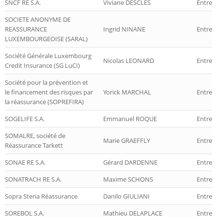
SNCF RE S.A.
Viviane DESCLES
Entrep
SOCIETE ANONYME DE
REASSURANCE
Ingrid NINANE
Entrep
LUXEMBOURGEOISE (SARAL)
Société Générale Luxembourg
Nicolas LEONARD
Entrep
Credit Insurance (SG LuCI)
Société pour la prévention et
le financement des risques par
Yorick MARCHAL
Entrep
la réassurance (SOPREFIRA)
SOGELIFE S.A.
Emmanuel ROQUE
Entrepr
SOMALRE, société de
Marie GRAEFFLY
Entrep
Réassurance Tarkett
SONAE RE S.A.
Gérard DARDENNE
Entrep
SONATRACH RE S.A.
Maxime SCHONS
Entrep
Sopra Steria Réassurance
Danilo GIULIANI
Entrep
SOREBOL S.A.
Mathieu DELAPLACE
Entrep