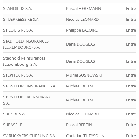
SPANDILUX S.A.
Pascal HERRMANN
Entrep
SPUERKEESS RE S.A.
Nicolas LEONARD
Entrep
ST LOUIS RE S.A.
Philippe LALOIRE
Entrep
STADHOLD INSURANCES
Daria DOUGLAS
Entrep
(LUXEMBOURG) S.A.
Stadhold Reinsurances
Daria DOUGLAS
Entrep
(Luxembourg) S.A.
STEPHEX RE S.A.
Muriel SOSNOWSKI
Entrep
STONEFORT INSURANCE S.A.
Michael DEHM
Entrep
STONEFORT REINSURANCE
Michael DEHM
Entrep
S.A.
SUEZ RE S.A.
Nicolas LEONARD
Entrep
SURASSUR
Pascal BERTIN
Entrep
SV RÜCKVERSICHERUNG S.A.
Christian THEYSOHN
Entrep