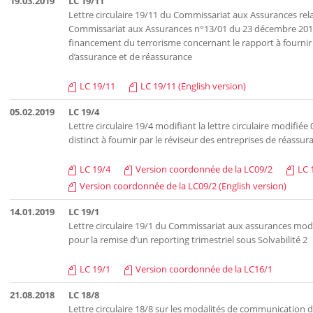
19.03.2019
LC 19/11
Lettre circulaire 19/11 du Commissariat aux Assurances rela
Commissariat aux Assurances n°13/01 du 23 décembre 2013 re
financement du terrorisme concernant le rapport à fournir p
d’assurance et de réassurance
LC 19/11
LC 19/11 (English version)
05.02.2019
LC 19/4
Lettre circulaire 19/4 modifiant la lettre circulaire modifi
distinct à fournir par le réviseur des entreprises de réassur
LC 19/4
Version coordonnée de la LC09/2
LC 
Version coordonnée de la LC09/2 (English version)
14.01.2019
LC 19/1
Lettre circulaire 19/1 du Commissariat aux assurances modifi
pour la remise d’un reporting trimestriel sous Solvabilité 2
LC 19/1
Version coordonnée de la LC16/1
21.08.2018
LC 18/8
Lettre circulaire 18/8 sur les modalités de communication de