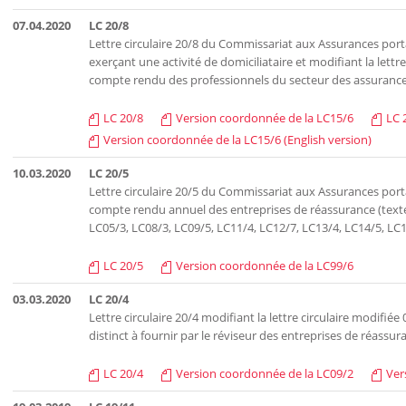
07.04.2020
LC 20/8
Lettre circulaire 20/8 du Commissariat aux Assurances por
exerçant une activité de domiciliataire et modifiant la lett
compte rendu des professionnels du secteur des assurance
LC 20/8
Version coordonnée de la LC15/6
LC 
Version coordonnée de la LC15/6 (English version)
10.03.2020
LC 20/5
Lettre circulaire 20/5 du Commissariat aux Assurances portan
compte rendu annuel des entreprises de réassurance (texte
LC05/3, LC08/3, LC09/5, LC11/4, LC12/7, LC13/4, LC14/5, LC1
LC 20/5
Version coordonnée de la LC99/6
03.03.2020
LC 20/4
Lettre circulaire 20/4 modifiant la lettre circulaire modifi
distinct à fournir par le réviseur des entreprises de réassur
LC 20/4
Version coordonnée de la LC09/2
Ver