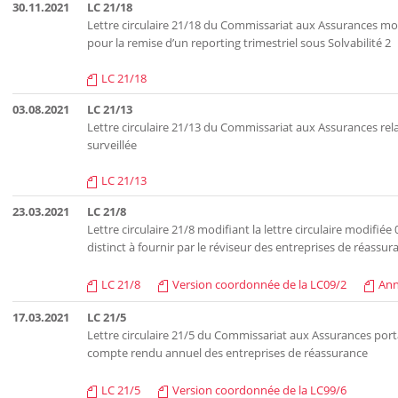
30.11.2021
LC 21/18
Lettre circulaire 21/18 du Commissariat aux Assurances modif
pour la remise d’un reporting trimestriel sous Solvabilité 2
LC 21/18
03.08.2021
LC 21/13
Lettre circulaire 21/13 du Commissariat aux Assurances rela
surveillée
LC 21/13
23.03.2021
LC 21/8
Lettre circulaire 21/8 modifiant la lettre circulaire modifi
distinct à fournir par le réviseur des entreprises de réassur
LC 21/8
Version coordonnée de la LC09/2
An
17.03.2021
LC 21/5
Lettre circulaire 21/5 du Commissariat aux Assurances portan
compte rendu annuel des entreprises de réassurance
LC 21/5
Version coordonnée de la LC99/6