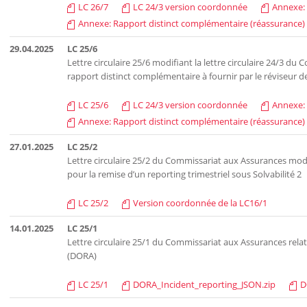
LC 26/7
LC 24/3 version coordonnée
Annexe: 
Annexe: Rapport distinct complémentaire (réassurance)
29.04.2025
LC 25/6
Lettre circulaire 25/6 modifiant la lettre circulaire 24/3 du
rapport distinct complémentaire à fournir par le réviseur d
LC 25/6
LC 24/3 version coordonnée
Annexe: 
Annexe: Rapport distinct complémentaire (réassurance)
27.01.2025
LC 25/2
Lettre circulaire 25/2 du Commissariat aux Assurances modifi
pour la remise d’un reporting trimestriel sous Solvabilité 2
LC 25/2
Version coordonnée de la LC16/1
14.01.2025
LC 25/1
Lettre circulaire 25/1 du Commissariat aux Assurances rela
(DORA)
LC 25/1
DORA_Incident_reporting_JSON.zip
D