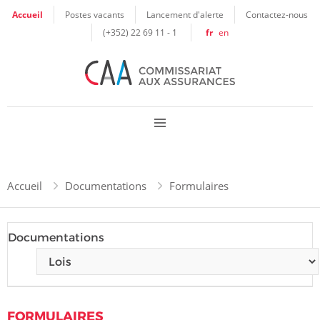
Panneau de gestion des cookies
Accueil
Postes vacants
Lancement d'alerte
Contactez-nous
(+352) 22 69 11 - 1
fr
en
Accueil
Documentations
Formulaires
Documentations
FORMULAIRES