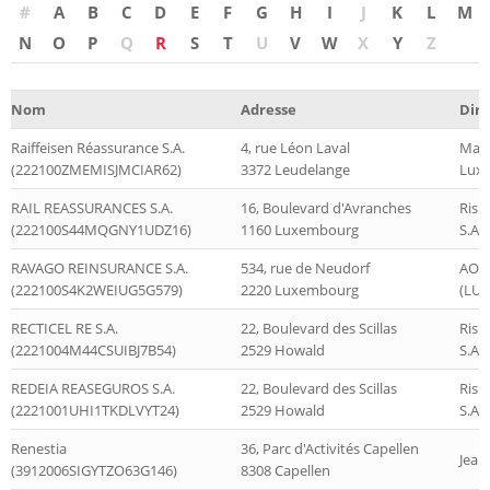
#
A
B
C
D
E
F
G
H
I
J
K
L
M
N
O
P
Q
R
S
T
U
V
W
X
Y
Z
Nom
Adresse
Diri
Raiffeisen Réassurance S.A.
4, rue Léon Laval
Mars
(222100ZMEMISJMCIAR62)
3372 Leudelange
Luxe
RAIL REASSURANCES S.A.
16, Boulevard d'Avranches
Risk
(222100S44MQGNY1UDZ16)
1160 Luxembourg
S.A.
RAVAGO REINSURANCE S.A.
534, rue de Neudorf
AON
(222100S4K2WEIUG5G579)
2220 Luxembourg
(LUX
RECTICEL RE S.A.
22, Boulevard des Scillas
Risk
(2221004M44CSUIBJ7B54)
2529 Howald
S.A.
REDEIA REASEGUROS S.A.
22, Boulevard des Scillas
Risk
(2221001UHI1TKDLVYT24)
2529 Howald
S.A.
Renestia
36, Parc d'Activités Capellen
Jean
(3912006SIGYTZO63G146)
8308 Capellen