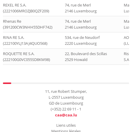
REXEL RE S.A.
74, rue de Merl
Mars
(2221006MROZJB0QZF209)
2146 Luxembourg
Luxe
Rhenas Re
74, rue de Merl
Mars
(391200CW3NHH55DHF742)
2146 Luxembourg
Luxe
RINA RE S.A.
534, rue de Neudorf
AON
(222100YLJ13AJ4QUO568)
2220 Luxembourg
(LUX
ROQUETTE RE S.A.
22, Boulevard des Scillas
Risk
(222100G0VC055SD8KM98)
2529 Howald
S.A.
11, rue Robert Stumper,
L-2557 Luxembourg
GD de Luxembourg
(+352) 22 69 11 - 1
caa@caa.lu
Liens utiles
Mentions légales