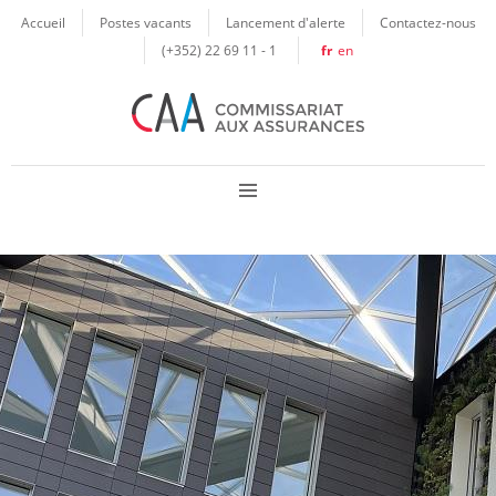
Panneau de gestion des cookies
Accueil
Postes vacants
Lancement d'alerte
Contactez-nous
(+352) 22 69 11 - 1
fr
en