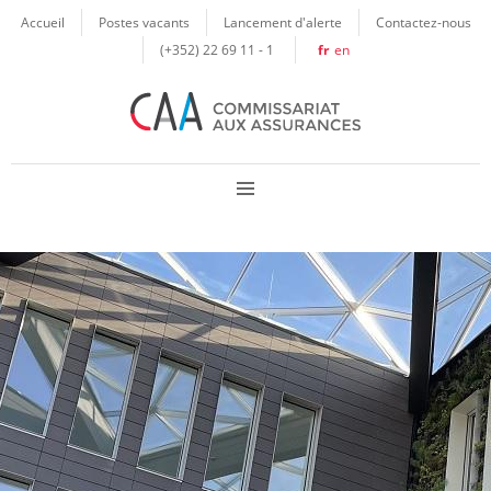
Panneau de gestion des cookies
Accueil
Postes vacants
Lancement d'alerte
Contactez-nous
(+352) 22 69 11 - 1
fr
en