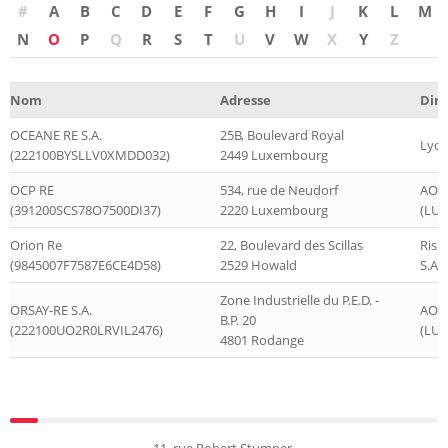
#
A
B
C
D
E
F
G
H
I
J
K
L
M
N
O
P
Q
R
S
T
U
V
W
X
Y
Z
Nom
Adresse
Diri
OCEANE RE S.A.
25B, Boulevard Royal
Lyc
(222100BYSLLV0XMDD032)
2449 Luxembourg
OCP RE
534, rue de Neudorf
AON
(391200SCS78O7500DI37)
2220 Luxembourg
(LUX
Orion Re
22, Boulevard des Scillas
Risk
(9845007F7587E6CE4D58)
2529 Howald
S.A.
Zone Industrielle du P.E.D. -
ORSAY-RE S.A.
AON
B.P. 20
(222100UO2R0LRVIL2476)
(LUX
4801 Rodange