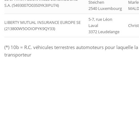
Steichen
Marle
S.A. (5493007O03S0YK3IPU74)
2540 Luxembourg
MALD
5-7, rue Léon
LIBERTY MUTUAL INSURANCE EUROPE SE
Laval
Chris
(213800W5OOIOPYK9QY33)
3372 Leudelange
(*) 10b = R.C. véhicules terrestres automoteurs pour laquelle la
transporteur