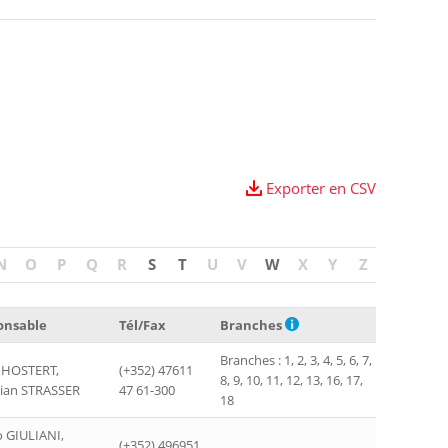
Exporter en CSV
N
O
P
Q
R
S
T
U
V
W
X
Y
Z
onsable
Tél/Fax
Branches
Branches : 1, 2, 3, 4, 5, 6, 7,
 HOSTERT,
(+352) 47611
8, 9, 10, 11, 12, 13, 16, 17,
tian STRASSER
47 61-300
18
o GIULIANI,
(+352) 496951