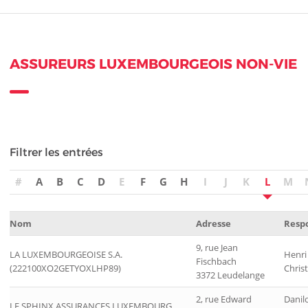
ASSUREURS LUXEMBOURGEOIS NON-VIE
Filtrer les entrées
#
A
B
C
D
E
F
G
H
I
J
K
L
M
Nom
Adresse
Resp
9, rue Jean
LA LUXEMBOURGEOISE S.A.
Henri
Fischbach
(222100XO2GETYOXLHP89)
Chris
3372 Leudelange
2, rue Edward
Danil
LE SPHINX ASSURANCES LUXEMBOURG