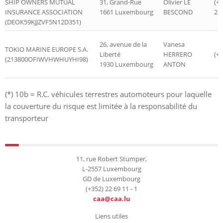
SHIP OWNERS MUTUAL
31, Grand-Rue
Olivier LE
(+
INSURANCE ASSOCIATION
1661 Luxembourg
BESCOND
22 
(DEOK59KJJZVF5N12D351)
26, avenue de la
Vanesa
TOKIO MARINE EUROPE S.A.
Liberté
HERRERO
(+
(213800OFIWVHWHUYHI98)
1930 Luxembourg
ANTON
(*) 10b = R.C. véhicules terrestres automoteurs pour laquelle
la couverture du risque est limitée à la responsabilité du
transporteur
11, rue Robert Stumper,
L-2557 Luxembourg
GD de Luxembourg
(+352) 22 69 11 - 1
caa@caa.lu
Liens utiles