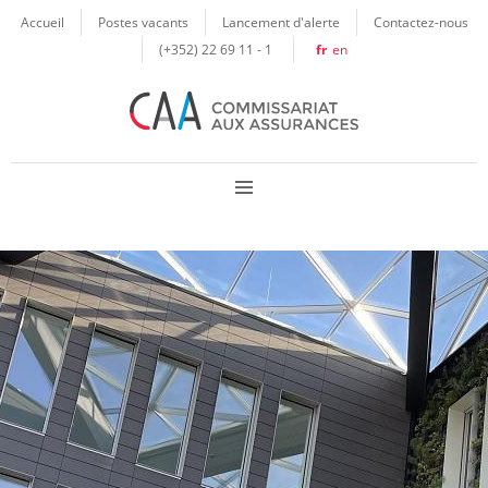
Panneau de gestion des cookies
Accueil
Postes vacants
Lancement d'alerte
Contactez-nous
(+352) 22 69 11 - 1
fr
en