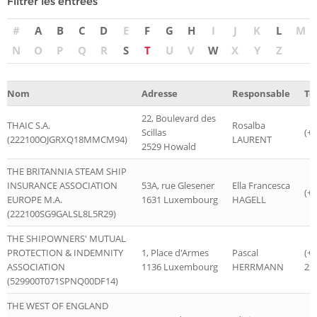
Filtrer les entrées
#
A
B
C
D
E
F
G
H
I
J
K
L
M
N
O
P
Q
R
S
T
U
V
W
X
Y
Z
Nom
Adresse
Responsable
Té
22, Boulevard des
THAIC S.A.
Rosalba
Scillas
(+
(222100OJGRXQ18MMCM94)
LAURENT
2529 Howald
THE BRITANNIA STEAM SHIP
INSURANCE ASSOCIATION
53A, rue Glesener
Ella Francesca
(+
EUROPE M.A.
1631 Luxembourg
HAGELL
(222100SG9GALSL8L5R29)
THE SHIPOWNERS' MUTUAL
PROTECTION & INDEMNITY
1, Place d'Armes
Pascal
(+
ASSOCIATION
1136 Luxembourg
HERRMANN
22 
(529900T071SPNQ00DF14)
THE WEST OF ENGLAND