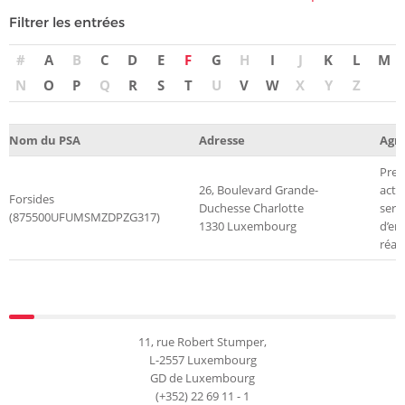
Filtrer les entrées
#
A
B
C
D
E
F
G
H
I
J
K
L
M
N
O
P
Q
R
S
T
U
V
W
X
Y
Z
Nom du PSA
Adresse
Agr
Pres
26, Boulevard Grande-
actu
Forsides
Duchesse Charlotte
serv
(875500UFUMSMZDPZG317)
1330 Luxembourg
d’en
réas
11, rue Robert Stumper,
L-2557 Luxembourg
GD de Luxembourg
(+352) 22 69 11 - 1