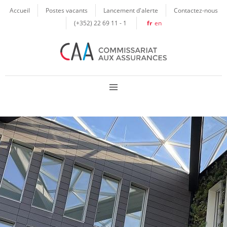
Panneau de gestion des cookies
Accueil
Postes vacants
Lancement d'alerte
Contactez-nous
(+352) 22 69 11 - 1
fr
en