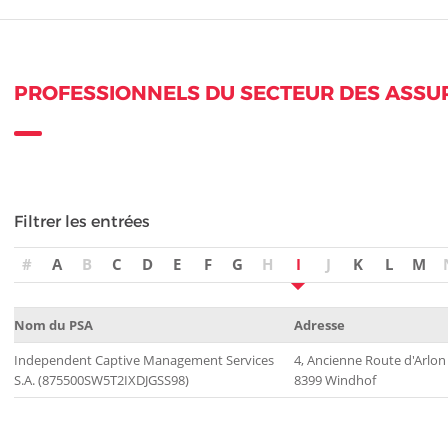
PROFESSIONNELS DU SECTEUR DES ASS
Filtrer les entrées
#
A
B
C
D
E
F
G
H
I
J
K
L
M
Nom du PSA
Adresse
Independent Captive Management Services
4, Ancienne Route d'Arlon
S.A. (875500SW5T2IXDJGSS98)
8399 Windhof