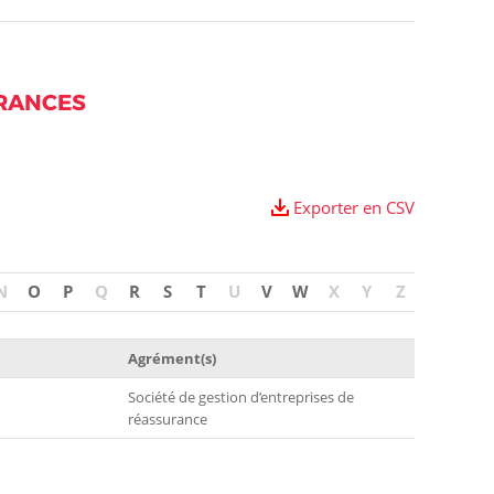
URANCES
Exporter en CSV
N
O
P
Q
R
S
T
U
V
W
X
Y
Z
Agrément(s)
Société de gestion d’entreprises de
réassurance